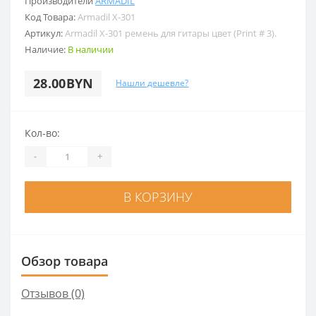
Производители
ARMADIL
Код Товара:
Armadil X-301
Артикул:
Armadil X-301 ремень для гитары цвет (Print # 3).
Наличие:
В наличии
28.00BYN
Нашли дешевле?
Кол-во:
-
+
В КОРЗИНУ
Обзор товара
Отзывов (0)