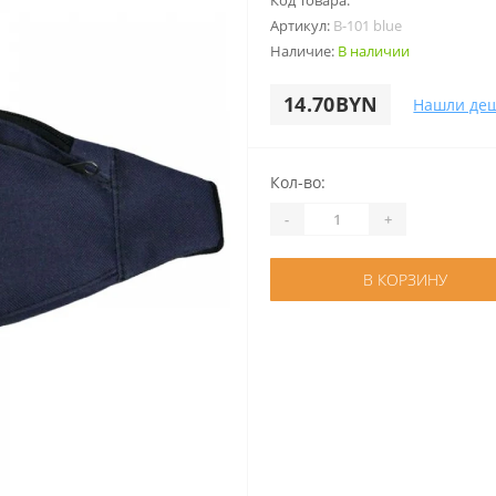
Код Товара:
Артикул:
B-101 blue
Наличие:
В наличии
14.70BYN
Нашли де
Кол-во:
-
+
В КОРЗИНУ